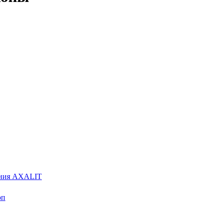
ения AXALIT
оп