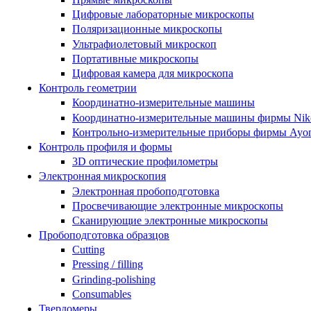
Цифровые лабораторные микроскопы
Поляризационные микроскопы
Ультрафиолетовый микроскоп
Портативные микроскопы
Цифровая камера для микроскопа
Контроль геометрии
Координатно-измерительные машины
Координатно-измерительные машины фирмы Nik
Контрольно-измерительные приборы фирмы Ayon
Контроль профиля и формы
3D оптические профилометры
Электронная микроскопия
Электронная пробоподготовка
Просвечивающие электронные микроскопы
Сканирующие электронные микроскопы
Пробоподготовка образцов
Cutting
Pressing / filling
Grinding-polishing
Consumables
Твердомеры