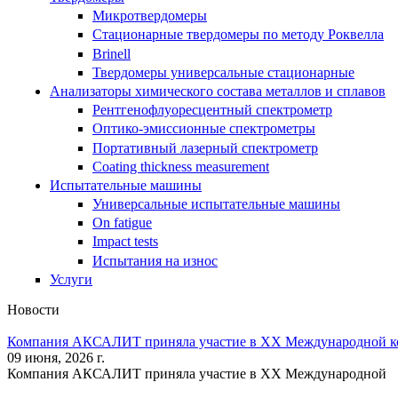
Микротвердомеры
Стационарные твердомеры по методу Роквелла
Brinell
Твердомеры универсальные стационарные
Анализаторы химического состава металлов и сплавов
Рентгенофлуоресцентный спектрометр
Оптико-эмиссионные спектрометры
Портативный лазерный спектрометр
Coating thickness measurement
Испытательные машины
Универсальные испытательные машины
On fatigue
Impact tests
Испытания на износ
Услуги
Новости
Компания АКСАЛИТ приняла участие в XX Международной кон
09 июня, 2026 г.
Компания АКСАЛИТ приняла участие в XX Международной