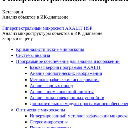
Категории
Анализ объектов в ИК-диапазоне
Гиперспектральный микроскоп AXALIT HSP
Анализ микроструктуры объектов в ИК-диапазоне
Запросить цену
Криминалистические микроскопы
Системы анализа
Программное обеспечение для анализа изображений
Базовая версия программы AXALIT
Анализ биологических изображений
Металлографические исследования
Анализ горных пород
Анализ промышленной чистоты
Анализ микроэлектронных устройств
Дополнительные модули программного обеспеч
Оптические микроскопы
Инвертированный металлографический микроск
Стереомикроскопы
Прямые микроскопы