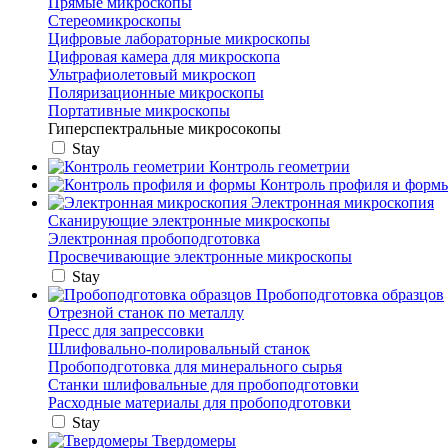
Прямые микроскопы
Стереомикроскопы
Цифровые лабораторные микроскопы
Цифровая камера для микроскопа
Ультрафиолетовый микроскоп
Поляризационные микроскопы
Портативные микроскопы
Гиперспектральные микросокопы
Stay
Контроль геометрии
Контроль профиля и форм
Электронная микроскопия
Сканирующие электронные микроскопы
Электронная пробоподготовка
Просвечивающие электронные микроскопы
Stay
Пробоподготовка образцов
Отрезной станок по металлу
Пресс для запрессовки
Шлифовально-полировальный станок
Пробоподготовка для минерального сырья
Станки шлифовальные для пробоподготовки
Расходные материалы для пробоподготовки
Stay
Твердомеры