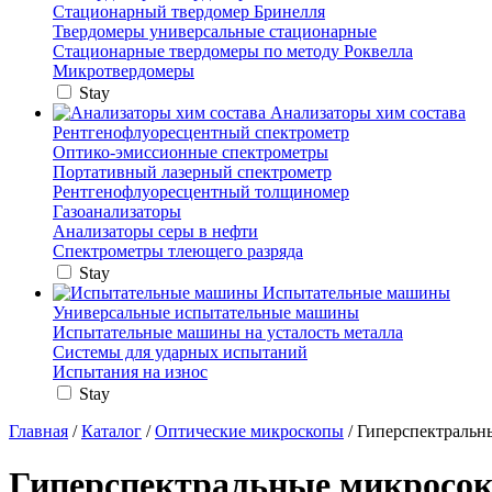
Стационарный твердомер Бринелля
Твердомеры универсальные стационарные
Стационарные твердомеры по методу Роквелла
Микротвердомеры
Stay
Анализаторы хим состава
Рентгенофлуоресцентный спектрометр
Оптико-эмиссионные спектрометры
Портативный лазерный спектрометр
Рентгенофлуоресцентный толщиномер
Газоанализаторы
Анализаторы серы в нефти
Спектрометры тлеющего разряда
Stay
Испытательные машины
Универсальные испытательные машины
Испытательные машины на усталость металла
Системы для ударных испытаний
Испытания на износ
Stay
Главная
/
Каталог
/
Оптические микроскопы
/ Гиперспектральн
Гиперспектральные микросо