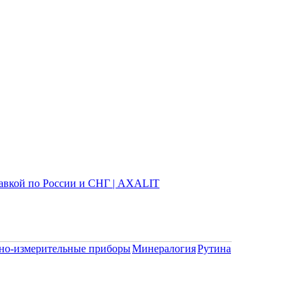
но-измерительные приборы
Минералогия
Рутина