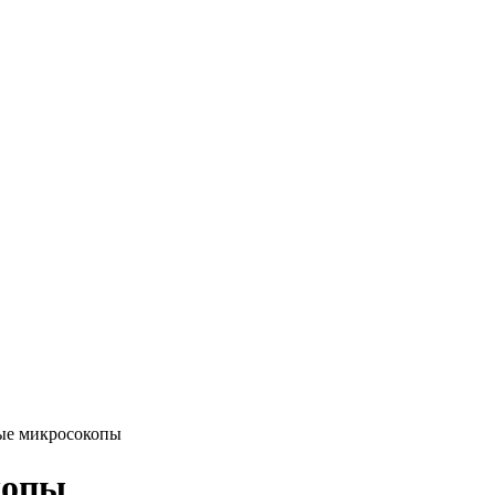
ые микросокопы
копы