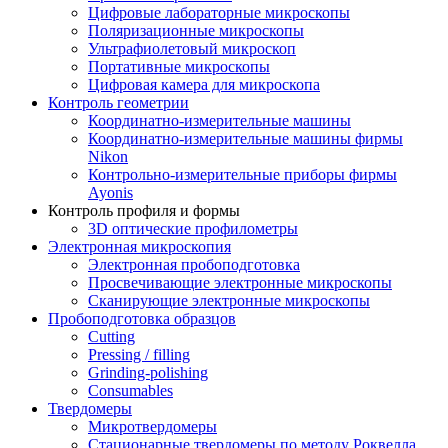
Цифровые лабораторные микроскопы
Поляризационные микроскопы
Ультрафиолетовый микроскоп
Портативные микроскопы
Цифровая камера для микроскопа
Контроль геометрии
Координатно-измерительные машины
Координатно-измерительные машины фирмы
Nikon
Контрольно-измерительные приборы фирмы
Ayonis
Контроль профиля и формы
3D оптические профилометры
Электронная микроскопия
Электронная пробоподготовка
Просвечивающие электронные микроскопы
Сканирующие электронные микроскопы
Пробоподготовка образцов
Cutting
Pressing / filling
Grinding-polishing
Consumables
Твердомеры
Микротвердомеры
Стационарные твердомеры по методу Роквелла