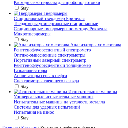
Расходные материалы для пробоподготовки
Stay
Твердомеры
Стационарный твердомер Бринелля
Твердомеры универсальные стационарные
Стационарные твердомеры по методу Роквелла
Микротвердомеры
Stay
Анализаторы хим состава
Рентгенофлуоресцентный спектрометр
Оптико-эмиссионные спектрометры
Портативный лазерный спектрометр
Рентгенофлуоресцентный толщиномер
Газоанализаторы
Анализаторы серы в нефти
Спектрометры тлеющего разряда
Stay
Испытательные машины
Универсальные испытательные машины
Испытательные машины на усталость металла
Системы для ударных испытаний
Испытания на износ
Stay
Главная
/
Каталог
/ Контроль профиля и формы