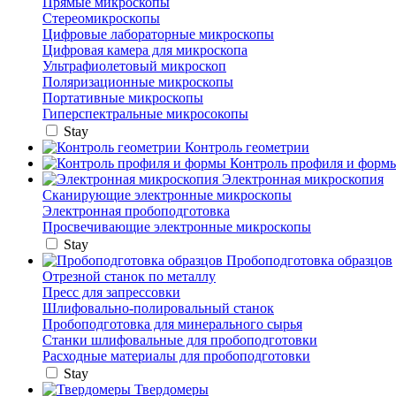
Прямые микроскопы
Стереомикроскопы
Цифровые лабораторные микроскопы
Цифровая камера для микроскопа
Ультрафиолетовый микроскоп
Поляризационные микроскопы
Портативные микроскопы
Гиперспектральные микросокопы
Stay
Контроль геометрии
Контроль профиля и форм
Электронная микроскопия
Сканирующие электронные микроскопы
Электронная пробоподготовка
Просвечивающие электронные микроскопы
Stay
Пробоподготовка образцов
Отрезной станок по металлу
Пресс для запрессовки
Шлифовально-полировальный станок
Пробоподготовка для минерального сырья
Станки шлифовальные для пробоподготовки
Расходные материалы для пробоподготовки
Stay
Твердомеры