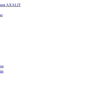
ения AXALIT
оп
on
is