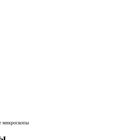
е микроскопы
пы