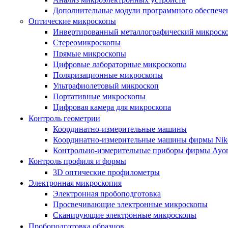
Дополнительные модули программного обеспеч
Оптические микроскопы
Инвертированный металлографический микроск
Стереомикроскопы
Прямые микроскопы
Цифровые лабораторные микроскопы
Поляризационные микроскопы
Ультрафиолетовый микроскоп
Портативные микроскопы
Цифровая камера для микроскопа
Контроль геометрии
Координатно-измерительные машины
Координатно-измерительные машины фирмы Nik
Контрольно-измерительные приборы фирмы Ayon
Контроль профиля и формы
3D оптические профилометры
Электронная микроскопия
Электронная пробоподготовка
Просвечивающие электронные микроскопы
Сканирующие электронные микроскопы
Пробоподготовка образцов