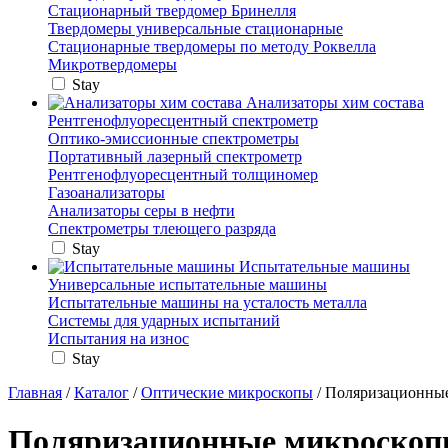
Стационарный твердомер Бринелля
Твердомеры универсальные стационарные
Стационарные твердомеры по методу Роквелла
Микротвердомеры
Stay
Анализаторы хим состава
Рентгенофлуоресцентный спектрометр
Оптико-эмиссионные спектрометры
Портативный лазерный спектрометр
Рентгенофлуоресцентный толщиномер
Газоанализаторы
Анализаторы серы в нефти
Спектрометры тлеющего разряда
Stay
Испытательные машины
Универсальные испытательные машины
Испытательные машины на усталость металла
Системы для ударных испытаний
Испытания на износ
Stay
Главная
/
Каталог
/
Оптические микроскопы
/ Поляризационны
Поляризационные микроско