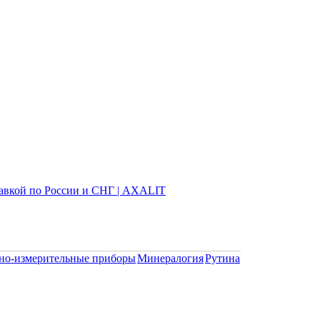
но-измерительные приборы
Минералогия
Рутина