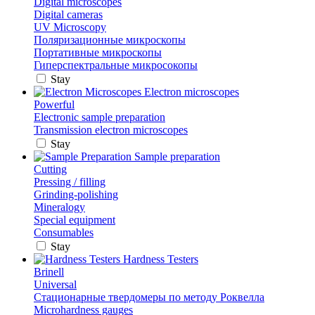
Digital microscopes
Digital cameras
UV Microscopy
Поляризационные микроскопы
Портативные микроскопы
Гиперспектральные микросокопы
Stay
Electron microscopes
Powerful
Electronic sample preparation
Transmission electron microscopes
Stay
Sample preparation
Cutting
Pressing / filling
Grinding-polishing
Mineralogy
Special equipment
Consumables
Stay
Hardness Testers
Brinell
Universal
Стационарные твердомеры по методу Роквелла
Microhardness gauges