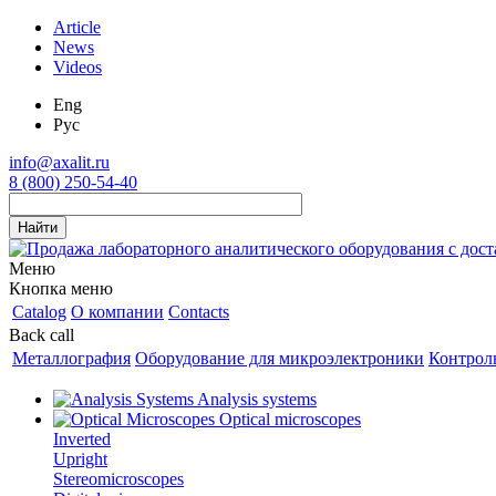
Article
News
Videos
Eng
Рус
info@axalit.ru
8 (800) 250-54-40
Меню
Кнопка меню
Catalog
О компании
Contacts
Back call
Металлография
Оборудование для микроэлектроники
Контрол
Analysis systems
Optical microscopes
Inverted
Upright
Stereomicroscopes