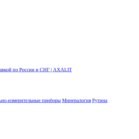
ьно-измерительные приборы
Минералогия
Рутина