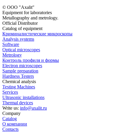
© ООО "Axalit"
Equipment for laboratories
Metallography and metrology.
Official Distributor
Catalog of equipment
Криминалистические микроскопы
Analysis systems
Software
Optical microscopes
Metrology
Контроль профиля и формы
Electron microscopes
Sample preparation
Hardness Testers
Chemical analysis
Testing Machines
Services
Ultrasonic installations
Thermal devices
Write us:
info@axalit.ru
Company
Catalog
О компании
Contacts