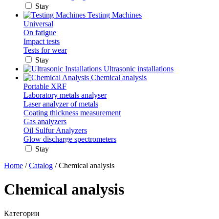
Stay
Testing Machines
Universal
On fatigue
Impact tests
Tests for wear
Stay
Ultrasonic installations
Chemical analysis
Portable XRF
Laboratory metals analyser
Laser analyzer of metals
Coating thickness measurement
Gas analyzers
Oil Sulfur Analyzers
Glow discharge spectrometers
Stay
Home
/
Catalog
/ Chemical analysis
Chemical analysis
Категории