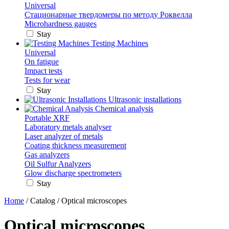
Universal
Стационарные твердомеры по методу Роквелла
Microhardness gauges
Stay
Testing Machines
Universal
On fatigue
Impact tests
Tests for wear
Stay
Ultrasonic installations
Chemical analysis
Portable XRF
Laboratory metals analyser
Laser analyzer of metals
Coating thickness measurement
Gas analyzers
Oil Sulfur Analyzers
Glow discharge spectrometers
Stay
Home
/
Catalog
/ Optical microscopes
Optical microscopes