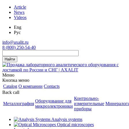
Article
News
Videos
Eng
Рус
info@axalit.ru
8 (800) 250-54-40
Меню
Кнопка меню
Catalog
О компании
Contacts
Back call
Контрольно-
Оборудование для
Металлография
измерительные
Минералог
микроэлектроники
приборы
Analysis systems
Optical microscopes