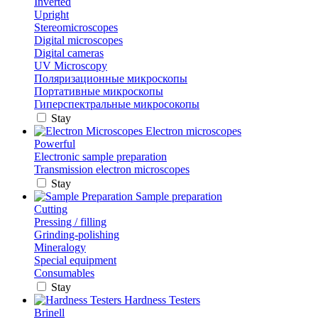
Inverted
Upright
Stereomicroscopes
Digital microscopes
Digital cameras
UV Microscopy
Поляризационные микроскопы
Портативные микроскопы
Гиперспектральные микросокопы
Stay
Electron microscopes
Powerful
Electronic sample preparation
Transmission electron microscopes
Stay
Sample preparation
Cutting
Pressing / filling
Grinding-polishing
Mineralogy
Special equipment
Consumables
Stay
Hardness Testers
Brinell