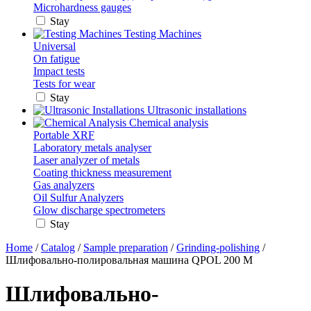
Microhardness gauges
Stay
Testing Machines
Universal
On fatigue
Impact tests
Tests for wear
Stay
Ultrasonic installations
Chemical analysis
Portable XRF
Laboratory metals analyser
Laser analyzer of metals
Coating thickness measurement
Gas analyzers
Oil Sulfur Analyzers
Glow discharge spectrometers
Stay
Home
/
Catalog
/
Sample preparation
/
Grinding-polishing
/
Шлифовально-полировальная машина QPOL 200 M
Шлифовально-