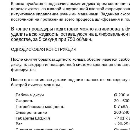
Кнопка пуск/стоп с подсвечиваемым индикатором состояния 
переключатель со шкалой и встроенной кнопкой форсирован
интуитивное управление ручными машинами. Заданная скоро
постоянной на протяжении всего процесса шлифования и по
В конце процедуры подготовки можно активировать ф
удалить всю жидкость, оставшуюся на шлифовально-
средстве, за 5 секунд при 750 об/мин.
ОДНОДИСКОВАЯ КОНСТРУКЦИЯ
После снятия брызгозащитного кольца обеспечивается свобо
диску. Благодаря инновационной системе крепления оно авт
фиксируется.
После его снятия все детали под ним становятся легкодосту
быстрой очистки машины.
Рабочие диски
Ø 200 
Скорость
20 - 60
Потребляемая мощность
0,7 кВА
Электропитание
200-240 
Габариты ШхВхГл
~ 401 x
Вес
~ 20-25 
Система дозирования (опция)
Qdoser