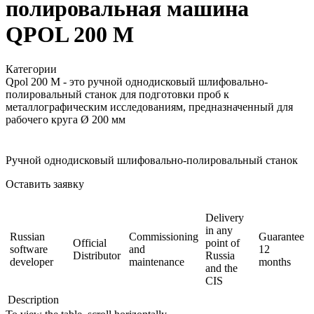
полировальная машина
QPOL 200 M
Категории
Qpol 200 M - это ручной однодисковый шлифовально-
полировальный станок для подготовки проб к
металлографическим исследованиям, предназначенный для
рабочего круга Ø 200 мм
Ручной однодисковый шлифовально-полировальный станок
Оставить заявку
Delivery
in any
Russian
Commissioning
Guarantee
Official
point of
software
and
12
Distributor
Russia
developer
maintenance
months
and the
CIS
Description