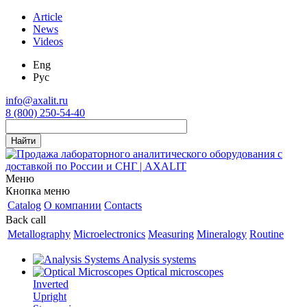
Article
News
Videos
Eng
Рус
info@axalit.ru
8 (800) 250-54-40
Меню
Кнопка меню
Catalog
О компании
Contacts
Back call
Metallography
Microelectronics
Measuring
Mineralogy
Routine
Analysis systems
Optical microscopes
Inverted
Upright