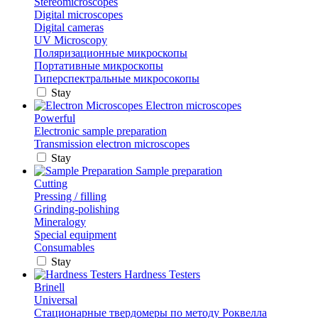
Stereomicroscopes
Digital microscopes
Digital cameras
UV Microscopy
Поляризационные микроскопы
Портативные микроскопы
Гиперспектральные микросокопы
Stay
Electron microscopes
Powerful
Electronic sample preparation
Transmission electron microscopes
Stay
Sample preparation
Cutting
Pressing / filling
Grinding-polishing
Mineralogy
Special equipment
Consumables
Stay
Hardness Testers
Brinell
Universal
Стационарные твердомеры по методу Роквелла