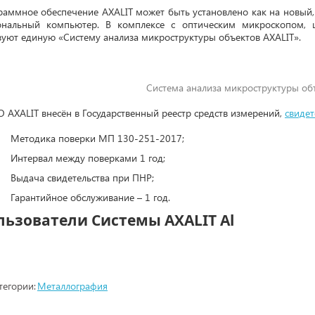
раммное обеспечение AXALIT может быть установлено как на новый,
ональный компьютер. В комплексе с оптическим микроскопом,
зуют единую «Систему анализа микроструктуры объектов AXALIT».
Система анализа микроструктуры об
 AXALIT внесён в Государственный реестр средств измерений,
свиде
Методика поверки МП 130-251-2017;
Интервал между поверками 1 год;
Выдача свидетельства при ПНР;
Гарантийное обслуживание – 1 год.
льзователи Системы AXALIT Al
тегории:
Металлография