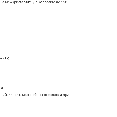
 на межкристаллитную коррозию (МКК);
ниях;
ля;
ний, линеек, масштабных отрезков и др.;