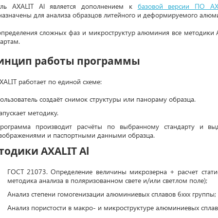
ль AXALIT Al является дополнением к
базовой версии ПО AX
назначены для анализа образцов литейного и деформируемого алюми
определения сложных фаз и микроструктур алюминия все методики A
артам.
инцип работы программы
XALIT работает по единой схеме:
ользователь создаёт снимок структуры или панораму образца.
апускает методику.
рограмма производит расчёты по выбранному стандарту и выд
зображениями и паспортными данными образца.
тодики AXALIT Al
ГОСТ 21073. Определение величины микрозерна + расчет стати
методика анализа в поляризованном свете и/или светлом поле);
Анализ степени гомогенизации алюминиевых сплавов 6ххх группы;
Анализ пористости в макро- и микроструктуре алюминиевых сплав