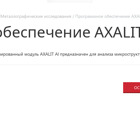
/
Металлографические исследования
/ Программное обеспечение AXAL
беспечение AXALIT
ированный модуль AXALIT Al предназначен для анализа микрострукт
ОС