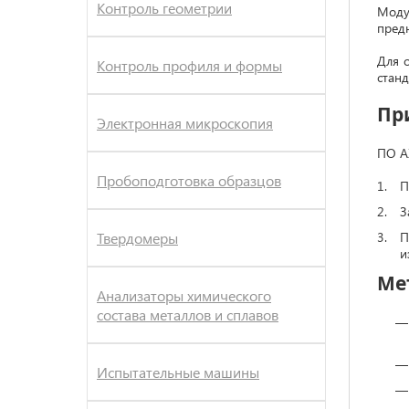
Контроль геометрии
Моду
пред
Для 
Контроль профиля и формы
станд
Пр
Электронная микроскопия
ПО A
Пробоподготовка образцов
П
З
Твердомеры
П
и
Ме
Анализаторы химического
состава металлов и сплавов
Испытательные машины