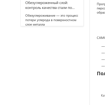
Обезуглероженный слой:
Прог
контроль качества стали по
перс
ГОСТ 1763
обра
Обезуглероживание — это процесс
потери углерода в поверхностном
слое металла
САМО
По
Ка