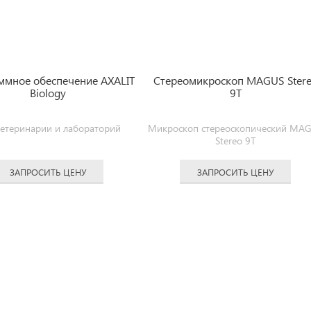
ммное обеспечение AXALIT
Стереомикроскоп MAGUS Ster
Biology
9T
ветеринарии и лабораторий
Микроскоп стереоскопический MA
Stereo 9T
ЗАПРОСИТЬ ЦЕНУ
ЗАПРОСИТЬ ЦЕНУ