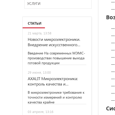
УСЛУГИ
Во
СТАТЬИ
21 марта, 13:58
Новости микроэлектроники.
Внедрение искусственного
интеллекта в дефектоскопию
Введение На современных МЭМС-
МЭМС-производства
производствах повышение выхода
готовой продукции
29 июня, 13:00
AXALIT Микроэлектроника:
контроль качества и
метрология
В микроэлектронике требования к
полупроводниковых пластин
точности измерений и контролю
качества крайне
Си
03 апреля, 13:16